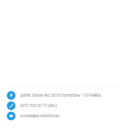
Şafak Sokak No: 32/9 Osmanbey / İSTANBUL
0212 232 07 77 (pbx)
protek@protekltd.net